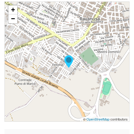
+
−
©
OpenStreetMap
contributors