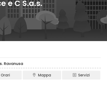
e e C S.a.s.
a.s. Ravanusa
Orari
Mappa
Servizi