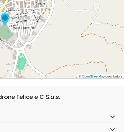
©
OpenStreetMap
contributors
rone Felice e C S.a.s.