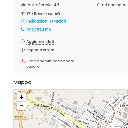
Via delle Scuole, 48
Orari non specif
92029 Ravanusa AG
Indicazioni stradali
0922874196
Aggiorna i dati
Segnala errore
Orari e servizi potrebbero
variare
Mappa
+
−