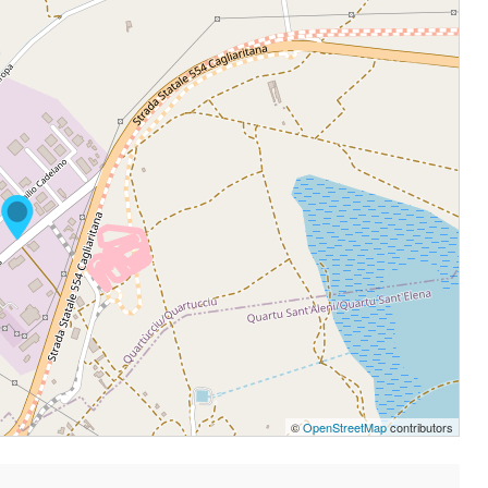
©
OpenStreetMap
contributors