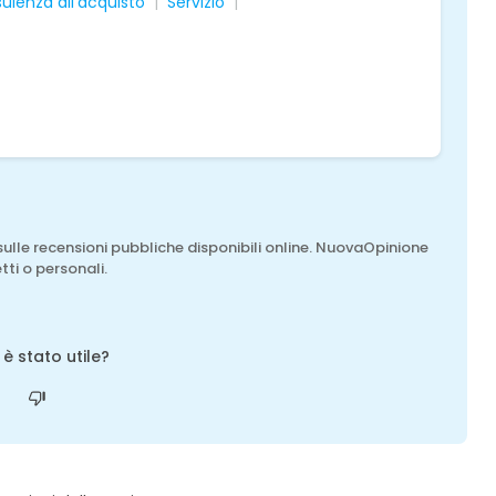
ulenza all'acquisto
Servizio
sulle recensioni pubbliche disponibili online. NuovaOpinione
tti o personali.
o è stato utile?