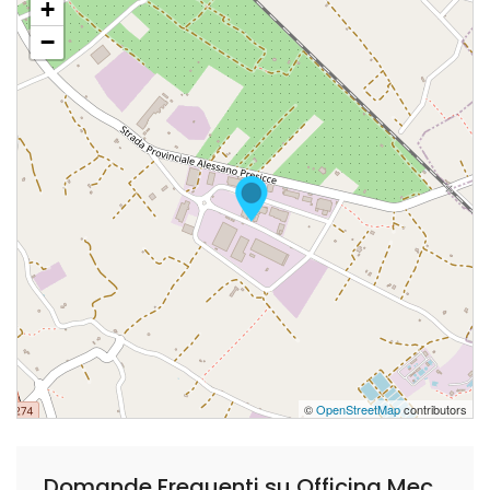
+
−
©
OpenStreetMap
contributors
Domande Frequenti su Officina Meccanica di Cosimo Carangelo