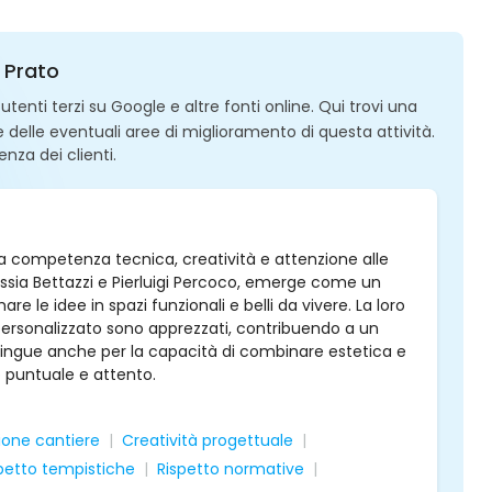
a Prato
enti terzi su Google e altre fonti online. Qui trovi una
 e delle eventuali aree di miglioramento di questa attività.
enza dei clienti.
vata competenza tecnica, creatività e attenzione alle
lessia Bettazzi e Pierluigi Percoco, emerge come un
e le idee in spazi funzionali e belli da vivere. La loro
 personalizzato sono apprezzati, contribuendo a un
istingue anche per la capacità di combinare estetica e
io puntuale e attento.
ione cantiere
Creatività progettuale
petto tempistiche
Rispetto normative