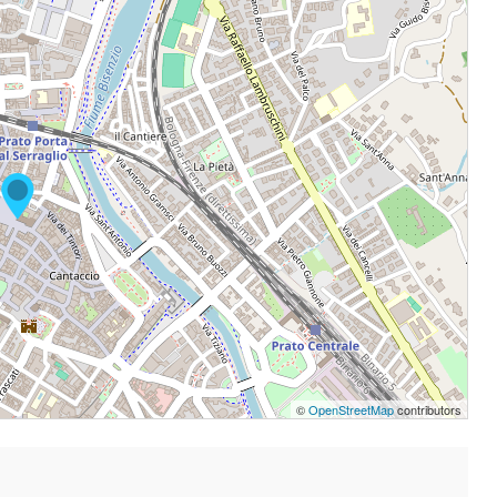
©
OpenStreetMap
contributors