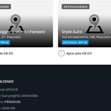
AGGIO
AUTOLAVAGGIO
aggio a Mano I Faraoni
Style Auto
, 27, Pescara
Via Stradonetto, 136, Pescara
 786 M
DISTANZA: 997 M
le 08:00
Apre alle 08:00
AZIENDE
tua attività
a tua pagina aziendale
ano
PREMIUM
e aziende