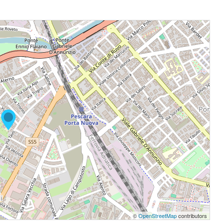
©
OpenStreetMap
contributors