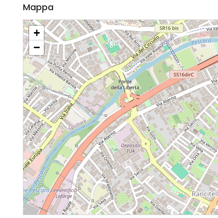
Mappa
+
−