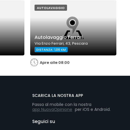
AUTOLAVAGGIO
Autolavaggio Ferrari
A
Via Enzo Ferrari, 43, Pescara
V
DISTANZA: 1,06 KM
Apre alle 08:00
SCARICA LA NOSTRA APP
Passa al mobile con la nostra
app NuovaOpinione
per iOS e Android.
Seguici su