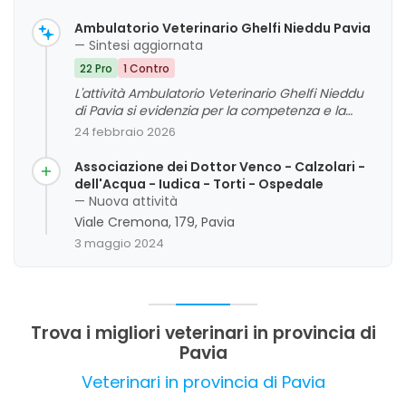
Ambulatorio Veterinario Ghelfi Nieddu Pavia
— Sintesi aggiornata
22 Pro
1 Contro
L'attività Ambulatorio Veterinario Ghelfi Nieddu
di Pavia si evidenzia per la competenza e la
professionalità del personale, apprezzate sia per
24 febbraio 2026
la capacità tecnica che per l'empatia dimostrata
nei confronti degli animali e dei loro proprietari.
Associazione dei Dottor Venco - Calzolari -
La cortesia e l'accoglienza sono
dell'Acqua - Iudica - Torti - Ospedale
frequentemente menzionate come punti di
— Nuova attività
forza, così come la disponibilità e la cura nel
Viale Cremona, 179, Pavia
seguire i casi più complessi. Si riscontrano inoltre
3 maggio 2024
commenti positivi riguardo alle attrezzature e
alla tecnologia, considerate adeguate e
affidabili. La valutazione complessiva dei clienti
è molto positiva, con un forte senso di fiducia e
soddisfazione verso lo studio veterinario.
Trova i migliori veterinari in provincia di
Pavia
Veterinari in provincia di Pavia