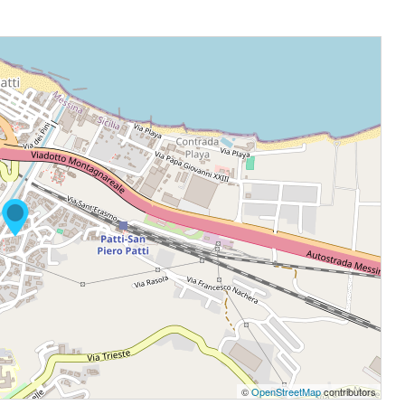
©
OpenStreetMap
contributors