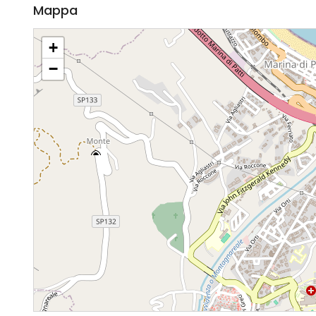
Mappa
+
−