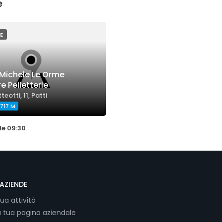
e
E
 Michele Le Orme
e Pelletterie
eotti, 11, Patti
717 M
le 09:30
AZIENDE
tua attività
a tua pagina aziendale