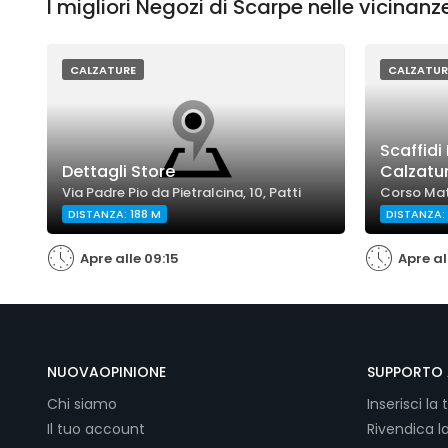
I migliori Negozi di Scarpe nelle vicinanz
CALZATURE
CALZATUR
Scaffidi
Dettagli Store
Calzatur
Via Padre Pio da Pietralcina, 10, Patti
Corso Matt
DISTANZA: 188 M
DISTANZA: 
Apre alle 09:15
Apre al
NUOVAOPINIONE
SUPPORTO 
Chi siamo
Inserisci la 
Il tuo account
Rivendica l