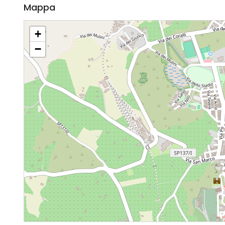
Mappa
+
−