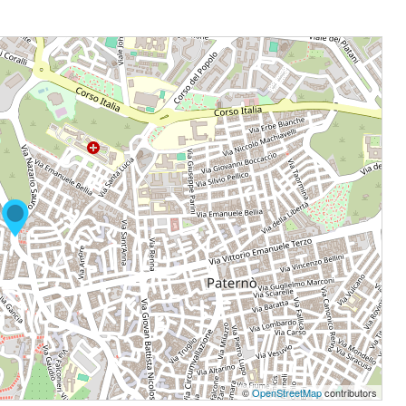
©
OpenStreetMap
contributors