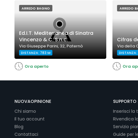
ARREDO BAGNO
ARREDO 
Ed.I.T. Mediterranea di Sinatra
Vincenzo & C. S.n.c.
Cifras de
Via Giuseppe Parini, 32, Paternò
Via della 
DISTANZA: 783 M
DISTANZA: 
Ora aperto
Ora ap
NUOVAOPINIONE
SUPPORTO 
Chi siamo
Inserisci la 
Il tuo account
Rivendica l
Blog
Servizio pi
Contattaci
Guide per l