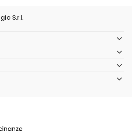
o S.r.l.
icinanze