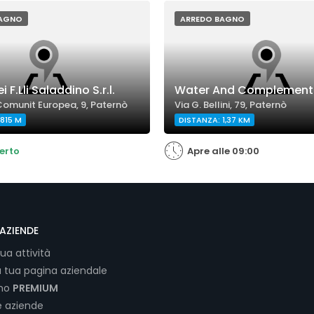
BAGNO
ARREDO BAGNO
i F.Lli Saladdino S.r.l.
Water And Complements 
Comunit Europea, 9, Paternò
Via G. Bellini, 79, Paternò
815 M
DISTANZA: 1,37 KM
erto
Apre alle 09:00
AZIENDE
tua attività
a tua pagina aziendale
ano
PREMIUM
e aziende