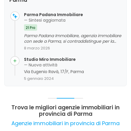
Parma
Parma Padana Immobiliare
— Sintesi aggiornata
21 Pro
Parma Padana Immobiliare, agenzia immobiliare
con sede a Parma, si contraddistingue per la
professionalità, la disponibilità e la cortesia del
8 marzo 2026
suo personale, in particolare degli agenti Alex e
Gianmaria. I clienti apprezzano la competenza,
Studio Miro Immobiliare
la capacità di seguire con attenzione le pratiche
— Nuova attività
e la capacità di instaurare rapporti di fiducia,
Via Eugenio Ravà, 17/F, Parma
rendendo l'esperienza di acquisto e vendita
5 gennaio 2024
molto positiva. L'agenzia si distingue anche per
la serietà e la trasparenza nelle trattative,
offrendo un servizio efficace e attento alle
esigenze della clientela.
Trova le migliori agenzie immobiliari in
provincia di Parma
Agenzie immobiliari in provincia di Parma