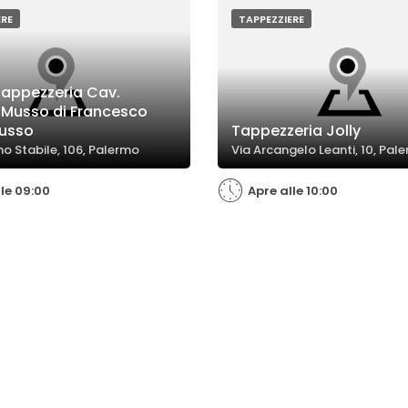
finale.
ERE
TAPPEZZIERE
Tappezzeria Cav.
 Musso di Francesco
usso
Tappezzeria Jolly
no Stabile, 106, Palermo
Via Arcangelo Leanti, 10, Pal
lle 09:00
Apre alle 10:00