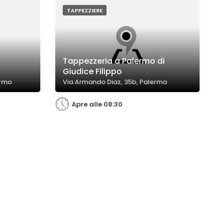
TAPPEZZIERE
Tappezzeria a Palermo di
Giudice Filippo
ermo
Via Armando Diaz, 35b, Palermo
Apre alle 08:30