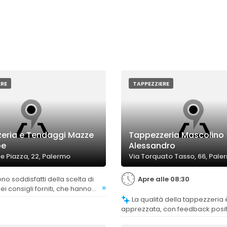
ERE
TAPPEZZIERE
eria e Tendaggi Mazze
Tappezzeria Mascolino
pe
Alessandro
le Piazza, 22, Palermo
Via Torquato Tasso, 66, Pale
Apre alle 08:30
»
ei consigli forniti, che hanno
 ottenere risultati di pregio.
La qualità della tappezzeria è molto
apprezzata, con feedback positi
cura dei dettagli e l'eccellenza d