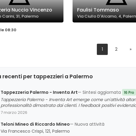
eria Nuccio Vincenzo
Faulisi Tommaso
o Carini, 31, Palermo
Via Ciullo D'Alcamo, 4, Paler
le 08:30
1
2
»
 recenti per tappezzieri a Palermo
Tappezzeria Palermo - Inventa Art
— Sintesi aggiornata
16 Pro
Tappezzeria Palermo - Inventa Art emerge come un'attività altame
professionalità dimostrata dai clienti. I feedback positivi evidenzian
la rapidità di realizzazione, oltre alla cordialità e serietà dello staff.
7 marzo 2026
l'azienda si distingue come un punto di riferimento affidabile nel
Teloni Mineo di Riccardo Mineo
— Nuova attività
Via Francesco Crispi, 121, Palermo