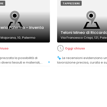
ERE
TAPPEZZIERE
eria Palermo - Inventa
Teloni Mineo di Riccard
e Majorana, 10, Palermo
Via Francesco Crispi, 121, Pa
hiuso
Oggi chiuso
Le recensioni evidenziano una
»
 diversi tessuti e materiali,
lavorazione precisa, curata e su
rsonalizzazione e
considerata professionale e di a
e alle esigenze dei clienti.