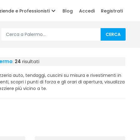
ziende e Professionisti
Blog
Accedi
Registrati
CERCA
lermo
:
24
risultati
zeria auto, tendaggi, cuscini su misura e rivestimenti in
nti, scopri i punti di forza e gli orari di apertura, visualizza
zziere più vicino a te.