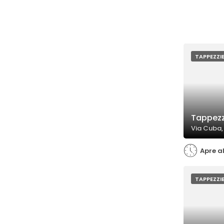
TAPPEZZI
Tappezz
Via Cuba,
Apre al
TAPPEZZI