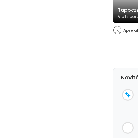
Tappezz
Via Isidor
Apre al
Novità