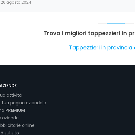
26 agosto 2024
Trova i migliori tappezzieri in 
Tappezzieri in provincia
AZIENDE
tua attività
a tua pagina aziendale
ano
PREMIUM
e aziende
bblicitarie online
tà sul sito