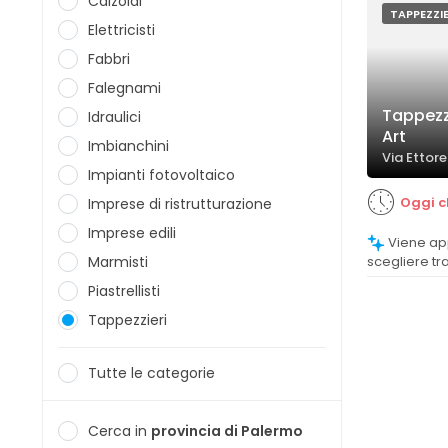
Calzolai
TAPPEZZI
Elettricisti
Fabbri
Falegnami
Tappezz
Idraulici
Art
Imbianchini
Via Ettor
Impianti fotovoltaico
Oggi c
Imprese di ristrutturazione
Imprese edili
Viene apprezzata la possibilità di
Marmisti
scegliere tra
offrendo pe
Piastrellisti
soddisfazion
Tappezzieri
Tutte le categorie
Cerca in
provincia di Palermo