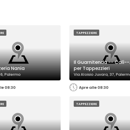
ERE
TAPPEZZIERE
Il Guarnitenda -- Calì--
eria Nania
per Tappezzieri
 6, Palermo
Via Aloisio Juvara, 37, Paler
le 08:30
Apre alle 08:30
ERE
TAPPEZZIERE