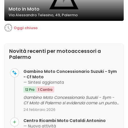
Moto in Moto
Via Alessandro Telesino, 49, Palermo
Oggi chiuso
Novità recenti per motoaccessori a
Palermo
Gambino Moto Concessionario Suzuki - Sym
- Cf Moto
— Sintesi aggiornata
12 Pro
1 Contro
Gambino Moto Concessionario Suzuki - Sym -
Cf Moto di Palermo si evidenzia come un punto
vendita molto fornito e competente, capace di
24 febbraio 2026
offrire servizi di alta qualità sia nella vendita di
moto nuove e usate che nell'assistenza tecnica.
Centro Ricambi Moto Cataldi Antonino
La clientela apprezza in particolare la
— Nuova attività