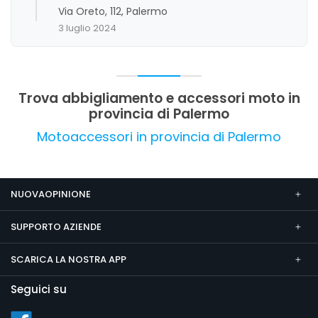
professionalità, la cortesia e la preparazione del
Via Oreto, 112, Palermo
personale, oltre alla passione e all'esperienza
3 luglio 2024
dimostrate nell'officina. Si riscontrano alcune
criticità legate a organizzazione e
comunicazione, ma nel complesso l'attività
gode di una valutazione complessiva positiva,
riconosciuta come un punto di riferimento
Trova abbigliamento e accessori moto in
affidabile nel settore.
provincia di Palermo
Motoaccessori in provincia di Palermo
NUOVAOPINIONE
SUPPORTO AZIENDE
SCARICA LA NOSTRA APP
Seguici su