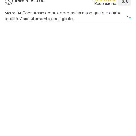
Apre alle 10:00
5
/5
1 Recensione
Marci M.
"
Gentilissimi e arredamenti di buon gusto e ottima
»
"
qualità. Assolutamente consigliato.