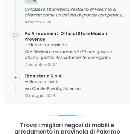
13 Pro
Chiazzese Ebanisteria Restauro di Palermo si
afferma come un'attività di grande competenza
e passione nel settore dell'arredamento e del
4 marzo 2026
restauro di mobili antichi. I clienti evidenziano
l'eccellenza artigianale, la cura nei dettagli e la
Ad Arredamenti Official Store Maison
capacità di trasformare e valorizzare i pezzi
Provence
d'epoca. La professionalità, la disponibilità e la
— Nuova recensione
creatività dello staff sono aspetti molto
Gentilissimi e arredamenti di buon gusto e
apprezzati, contribuendo a un giudizio
ottima qualità. Assolutamente consigliato.
complessivo positivo. Si nota anche un forte
7 dicembre 2024
legame con la tradizione artigianale, evoluta nel
tempo con competenza e passione.
Ebanisteria S.p.A.
— Nuova attività
Via Cortile Privato, Palermo
31 maggio 2024
Trova i migliori negozi di mobili e
arredamento in provincia di Palermo