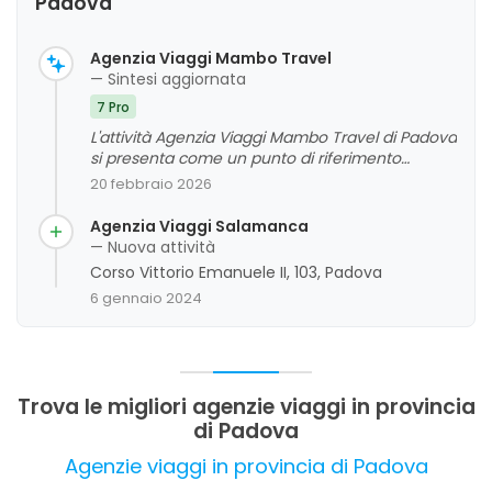
Padova
Agenzia Viaggi Mambo Travel
— Sintesi aggiornata
7 Pro
L'attività Agenzia Viaggi Mambo Travel di Padova
si presenta come un punto di riferimento
affidabile e professionale nel settore dei viaggi,
20 febbraio 2026
grazie alla competenza e disponibilità del
personale, in particolare del titolare. I clienti
Agenzia Viaggi Salamanca
apprezzano l'organizzazione accurata, la cura
— Nuova attività
del cliente e i consigli utili forniti, che
Corso Vittorio Emanuele II, 103, Padova
contribuiscono a rendere indimenticabili le
6 gennaio 2024
esperienze di viaggio, sia in Italia che all'estero.
La valutazione complessiva è molto positiva,
con un forte riconoscimento della
professionalità e dell'attenzione alle esigenze
dei clienti.
Trova le migliori agenzie viaggi in provincia
di Padova
Agenzie viaggi in provincia di Padova