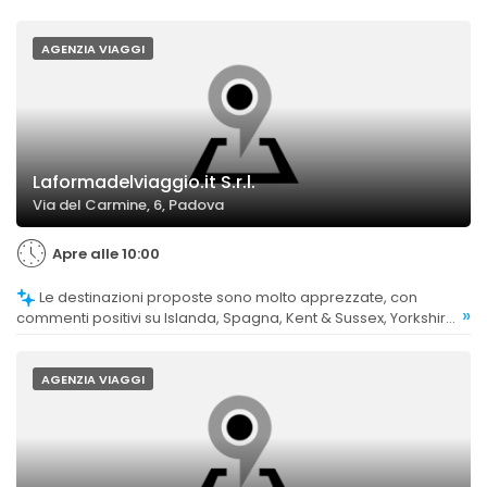
AGENZIA VIAGGI
Laformadelviaggio.it S.r.l.
Via del Carmine, 6, Padova
Apre alle 10:00
Le destinazioni proposte sono molto apprezzate, con
»
commenti positivi su Islanda, Spagna, Kent & Sussex, Yorkshire,
India, Istanbul e Bilbao, evidenziando la capacità di offrire una
vasta gamma di luoghi interessanti.
AGENZIA VIAGGI