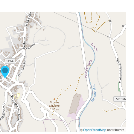
©
OpenStreetMap
contributors