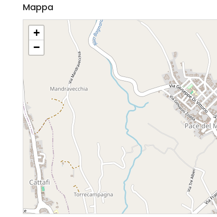
Mappa
+
−