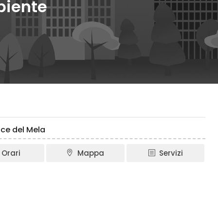
biente
ace del Mela
Orari
Mappa
Servizi