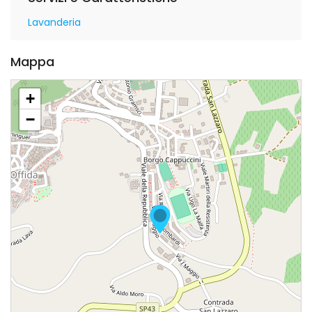
Lavanderia
Mappa
+
−