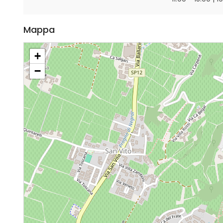
Mappa
+
−