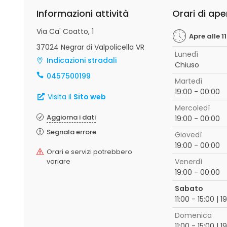
Informazioni attività
Orari di ape
Via Ca' Coatto, 1
Apre alle 1
37024 Negrar di Valpolicella VR
Lunedì
Indicazioni stradali
Chiuso
0457500199
Martedì
19:00 - 00:00
Visita il
Sito web
Mercoledì
Aggiorna i dati
19:00 - 00:00
Segnala errore
Giovedì
19:00 - 00:00
Orari e servizi potrebbero
variare
Venerdì
19:00 - 00:00
Sabato
11:00 - 15:00 | 
Domenica
11:00 - 15:00 | 