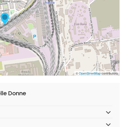
©
OpenStreetMap
contributors
lle Donne