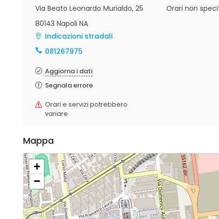
Via Beato Leonardo Murialdo, 25
Orari non specif
80143 Napoli NA
Indicazioni stradali
081267975
Aggiorna i dati
Segnala errore
Orari e servizi potrebbero
variare
Mappa
+
−