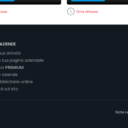
iuso
Ora chiuso
AZIENDE
tua attività
a tua pagina aziendale
ano
PREMIUM
e aziende
bblicitarie online
tà sul sito
Note L