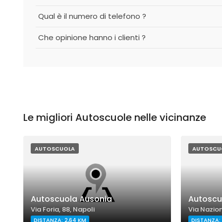
Qual è il numero di telefono ?
Che opinione hanno i clienti ?
Le migliori Autoscuole nelle vicinanze
AUTOSCUOLA
AUTOSCU
Autoscuola Ausonia
Autoscuo
Via Foria, 88, Napoli
Via Nazion
DISTANZA: 2,64 KM
DISTANZA: 