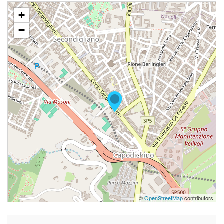
+
−
©
OpenStreetMap
contributors