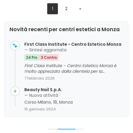
1
2
»
Novità recenti per centri estetici a Monza
First Class Institute - Centro Estetico Monza
— Sintesi aggiornata
24 Pro
3 Contro
First Class Institute - Centro Estetico Monza è
molto apprezzato dalla clientela per la
professionalità, la competenza e la gentilezza
7 febbraio 2026
del personale, nonché per l'attenzione ai
dettagli e l'uso di prodotti di alta qualità. I clienti
Beauty Nail S.p.A.
apprezzano anche l'ambiente accogliente e
— Nuova attività
rilassante, che contribuisce a un'esperienza di
Corso Milano, 18, Monza
bellezza e benessere complessivamente
15 gennaio 2024
positiva. Tra gli aspetti migliorabili si riscontrano
alcune criticità legate ai tempi di attesa e alla
necessità di una maggiore varietà di servizi,
anche se nel complesso il giudizio complessivo