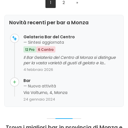
1
2
»
Novità recenti per bar a Monza
Gelateria Bar del Centro
— Sintesi aggiornata
12 Pro
6 Contro
Il Bar Gelateria del Centro di Monza si distingue
per la vasta varietà di gusti di gelato e la
posizione centrale, apprezzata per la comodità e
4 febbraio 2026
la vista sulla piazza. La qualità del gelato è
generalmente valutata positivamente, con
Bar
alcuni commenti che evidenziano cremosità e
— Nuova attività
freschezza, anche se sono stati segnalati alcuni
Via Volturno, 4, Monza
aspetti da migliorare come la temperatura di
24 gennaio 2024
servizio e la consistenza di alcuni gusti. Il
personale si distingue per cortesia e
disponibilità, anche se sono stati riscontrati
occasionali problemi di gentilezza. L'ambiente si
presenta come giovane, accogliente e ordinato,
Trova i migliori bar in provincia di Monza e