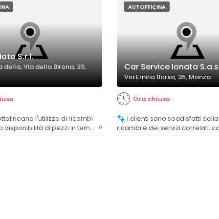
INA
AUTOFFICINA
oto S.r.l.
Car Service Ionata S.a.s
a della, Via della Birona, 33,
Via Emilio Borsa, 35, Monza
iuso
Ora chiuso
I clienti sono soddisfatti della qualità dei
»
la disponibilità di pezzi in tempi
ricambi e dei servizi correlati, 
ibuendo alla soddisfazione
pneumatici e componenti auto.
.