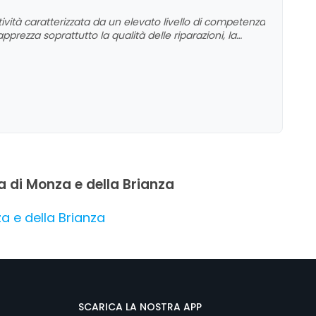
ività caratterizzata da un elevato livello di competenza
pprezza soprattutto la qualità delle riparazioni, la
he complesse, spesso con interventi rapidi e risultati
a disponibilità e la cortesia del personale, che rendono
ivello. Non sono stati riscontrati aspetti critici
n forte senso di fiducia e soddisfazione da parte dei
ia di Monza e della Brianza
za e della Brianza
SCARICA LA NOSTRA APP