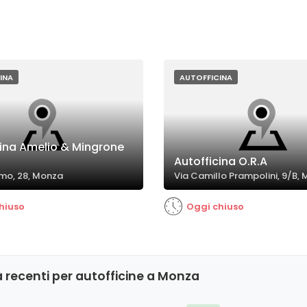
INA
AUTOFFICINA
cina Amelio & Mingrone
Autofficina O.R.A
mo, 28, Monza
Via Camillo Prampolini, 9/B,
hiuso
Oggi chiuso
 recenti per autofficine a Monza