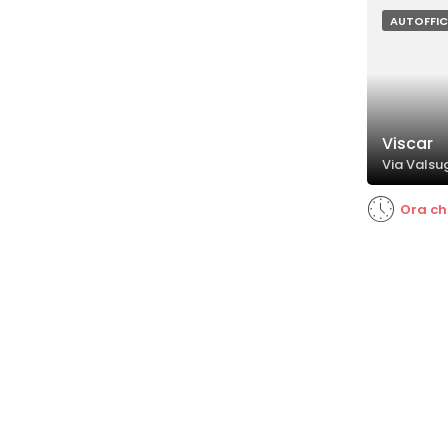
quelli più dat
AUTOFFIC
Viscar
Via Valsu
Ora ch