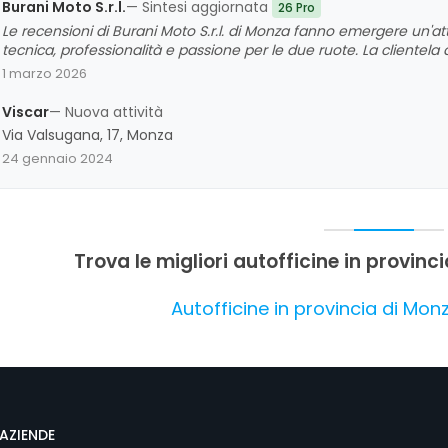
Burani Moto S.r.l.
— Sintesi aggiornata
26 Pro
Le recensioni di Burani Moto S.r.l. di Monza fanno emergere un'att
tecnica, professionalità e passione per le due ruote. La clientela a
precisione nelle regolazioni e la capacità di risolvere problematic
1 marzo 2026
eccellenti. Sono stati evidenziati anche l'attenzione ai dettagli, l
l'officina un punto di riferimento affidabile per motociclisti di ogni l
Viscar
— Nuova attività
significativi, e la valutazione complessiva è molto positiva, con u
Via Valsugana, 17, Monza
clienti.
24 gennaio 2024
Trova le migliori autofficine in provinc
Autofficine in provincia di Mon
AZIENDE