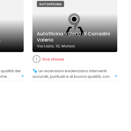
AUTOFFICINA
Autofficina Valerio di Corradini
.
Valerio
Via Lazio, 10, Monza
Ora chiuso
Le recensioni evidenziano interventi
»
»
come
accurati, puntuali e di buona qualità, con
clienti soddisfatti del risultato finale.