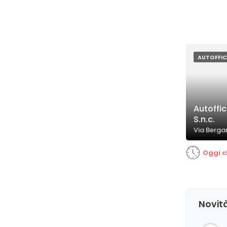
AUTOFFIC
Autoffi
S.n.c.
Via Berga
Oggi c
Novità