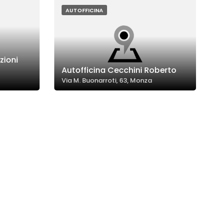
AUTOFFICINA
zioni
Autofficina Cecchini Roberto
Via M. Buonarroti, 63, Monza