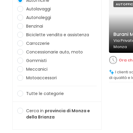
Autofficine
AUTOFFIC
Autolavaggi
Autonoleggi
Benzinai
Burani M
Biciclette vendita e assistenza
Via Privat
Carrozzerie
Monza
Concessionarie auto, moto
Ora ch
Gommisti
Meccanici
I clienti sottolineano l'utilizzo di ricambi
Motoaccessori
di qualità e 
brevi, contr
complessiva
Tutte le categorie
Cerca in
provincia di Monza e
della Brianza