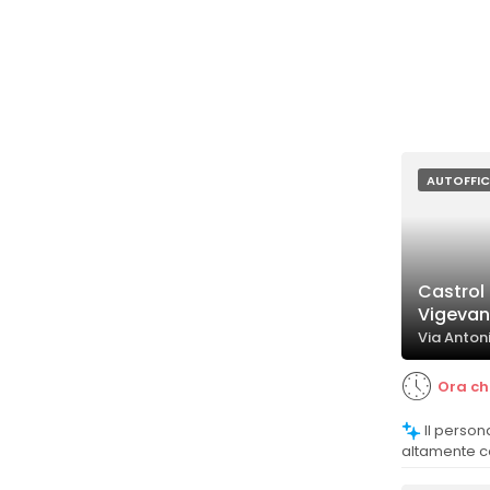
AUTOFFIC
Castrol 
Vigevan
Via Anton
Ora ch
Il personale è percepito come
altamente c
veicoli di o