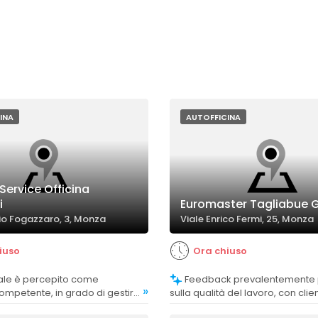
INA
AUTOFFICINA
Service Officina
i
Euromaster Tagliabue
io Fogazzaro, 3, Monza
Viale Enrico Fermi, 25, Monza
iuso
Ora chiuso
Feedback prevalentemente positivi
»
ompetente, in grado di gestire
sulla qualità del lavoro, con clie
gni marca e modello, anche
apprezzano la precisione e l'eff