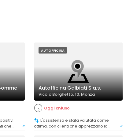
AUTOFFICINA
 Gomme
Autofficina Galbiati S.a.s.
Vicolo Borghetto, 10, Monza
Oggi chiuso
L'assistenza è stata valutata come
»
»
nti che
ottima, con clienti che apprezzano la
icacia
disponibilità e la cortesia del personale.