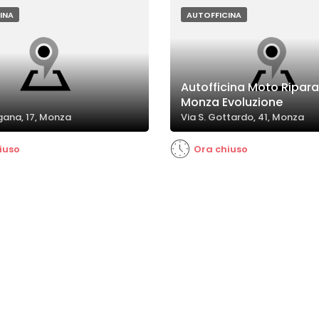
ati o di lusso.
delle riparazioni.
INA
AUTOFFICINA
Autofficina Moto Ripara
Monza Evoluzione
gana, 17, Monza
Via S. Gottardo, 41, Monza
iuso
Ora chiuso