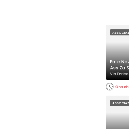
ASSOCIAZ
Ente Naz
Ass.Za S
Via Enrico
Ora ch
ASSOCIAZ