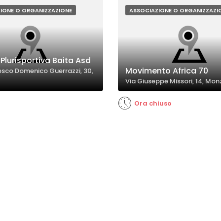
bambini.
IONE O ORGANIZZAZIONE
ASSOCIAZIONE O ORGANIZZAZI
Plurisportiva Baita Asd
Movimento Africa 70
esco Domenico Guerrazzi, 30,
Via Giuseppe Missori, 14, Mon
Ora chiuso