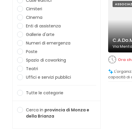
Case editrici
ASSOCIAZ
Cimiteri
CInema
Enti di assistenza
Gallerie d'arte
C.A.Do.
Numeri di emergenza
Via Menta
Poste
Ora ch
Spazio di coworking
Teatri
L'organizzazione si distingue per la
Uffici e servizi pubblici
capacità di
accogliente 
commenti so
Tutte le categorie
superficiale.
Cerca in
provincia di Monza e
della Brianza