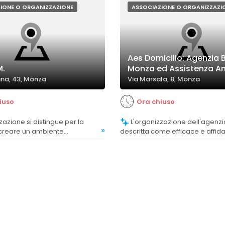
IONE O ORGANIZZAZIONE
ASSOCIAZIONE O ORGANIZZAZI
Aes Domicilio: Agenzia 
M.
Monza ed Assistenza An
na, 43, Monza
Via Marsala, 8, Monza
iuso
Ora chiuso
L'organizzazione dell'agenzia viene
»
 creare un ambiente
descritta come efficace e affida
e di supporto, anche se alcuni
personale puntuale e disponibil
no di carattere più
soluzioni rapide ai problemi.