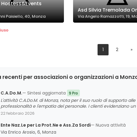
. Hostess&Events
Asd Silvia Tremolada O
ni Paisiello, 40, Monza
Via Angelo Ramazzotti, 19, M
iuso
1
2
»
 recenti per associazioni o organizzazioni a Monz
C.A.Do.M.
— Sintesi aggiornata
9 Pro
L'attività C.A.Do.M. di Monza, nota per il suo ruolo di supporto all
professionalità e l'empatia del personale. I clienti evidenziano un
e sulla capacità di affrontare le sfide della vita, grazie a un am
22 febbraio 2026
l'organizzazione si distinguono per la sensibilità e l'attenzione 
di comunità e di rinascita.
Ente Naz.Le per La Prot.Ne e Ass.Za Sordi
— Nuova attività
Via Enrico Arosio, 6, Monza