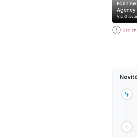
Edshine
Agency
Via Giovan
Ora ch
Novità