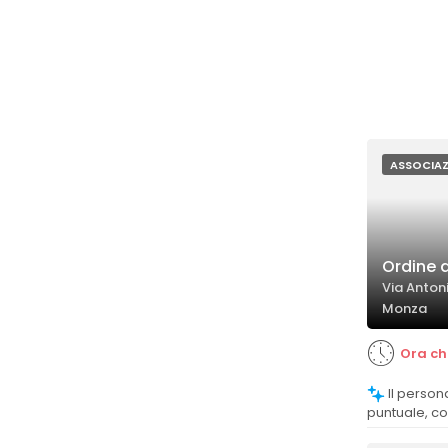
ASSOCIAZ
Ordine d
Via Anton
Monza
Ora ch
Il personale è competente, gentile e
puntuale, c
positiva.