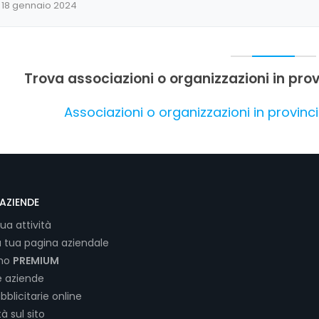
18 gennaio 2024
Trova associazioni o organizzazioni in prov
Associazioni o organizzazioni in provinc
AZIENDE
tua attività
a tua pagina aziendale
ano
PREMIUM
e aziende
bblicitarie online
tà sul sito