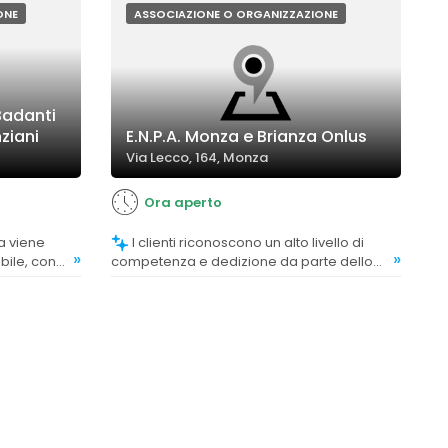
ONE
ASSOCIAZIONE O ORGANIZZAZIONE
Badanti
ziani
E.N.P.A. Monza e Brianza Onlus
Via Lecco, 164, Monza
Ora aperto
I clienti riconoscono un alto livello di
»
»
bile, con
competenza e dedizione da parte dello
e a trovare
staff, evidenziando professionalità e
attenzione nel trattamento degli animali.