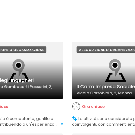
IONE O ORGANIZZAZIONE
ASSOCIAZIONE O ORGANIZZAZI
egli Ingegneri
Il Carro Impresa Sociale
io Gambacorti Passerini, 2,
Vicolo Carrobiolo, 2, Monza
iuso
Ora chiuso
Le attività sono considerate positive e
»
ontribuendo a un'esperienza
coinvolgenti, con commenti entu
apprezzamenti per le esperien