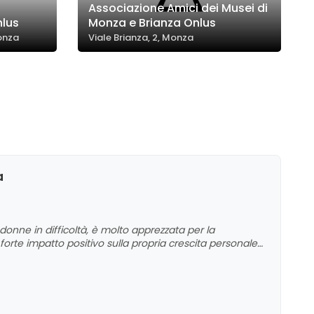
Associazione Amici dei Musei di
nlus
Monza e Brianza Onlus
onza
Viale Brianza, 2, Monza
a
e donne in difficoltà, è molto apprezzata per la
 forte impatto positivo sulla propria crescita personale
biente di sostegno e solidarietà. La comunicazione e
alle esigenze delle donne, contribuendo a creare un senso