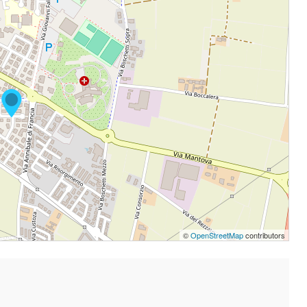
©
OpenStreetMap
contributors