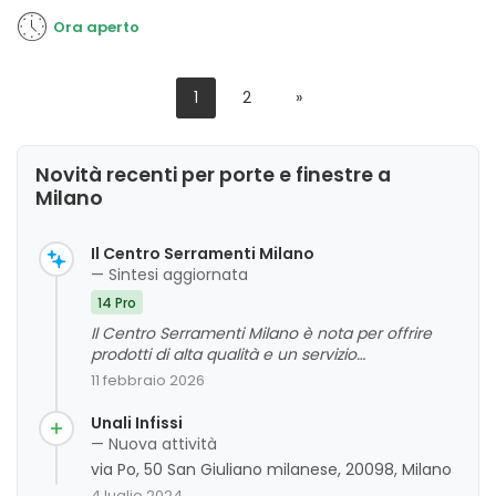
Ora aperto
1
2
»
Novità recenti per porte e finestre a
Milano
Il Centro Serramenti Milano
— Sintesi aggiornata
14 Pro
Il Centro Serramenti Milano è nota per offrire
prodotti di alta qualità e un servizio
professionale, con clienti che apprezzano la
11 febbraio 2026
cura, la precisione e la disponibilità del
personale. I feedback positivi evidenziano la
Unali Infissi
competenza, la puntualità e l'attenzione ai
— Nuova attività
dettagli durante tutte le fasi del lavoro. Tra le
via Po, 50 San Giuliano milanese, 20098, Milano
aree di miglioramento, non emergono criticità
4 luglio 2024