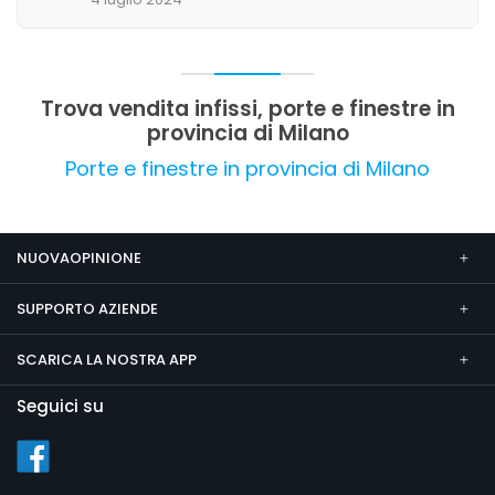
significative, anche se alcuni clienti sottolineano
l'importanza della cortesia e della cura del
dettaglio. Nel complesso, si tratta di un'attività
affidabile e competente nel settore di porte e
finestre a Milano.
Trova vendita infissi, porte e finestre in
provincia di Milano
Porte e finestre in provincia di Milano
NUOVAOPINIONE
SUPPORTO AZIENDE
SCARICA LA NOSTRA APP
Seguici su