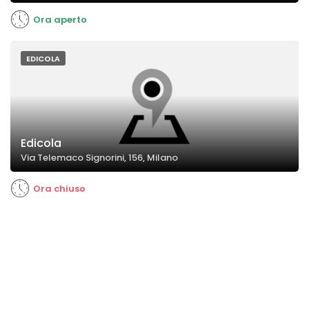
Ora aperto
EDICOLA
Edicola
Via Telemaco Signorini, 156, Milano
Ora chiuso