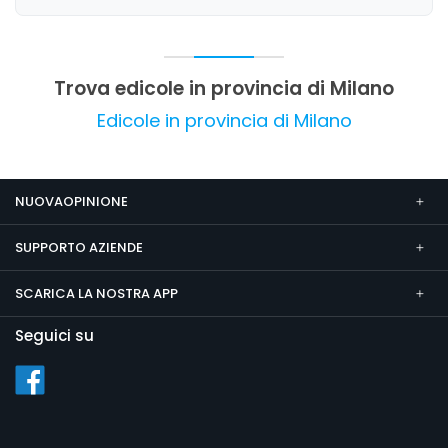
commenti più neutri o generici. Nel complesso,
l'attività si distingue per l'accoglienza e la
competenza del personale, che contribuiscono
a creare un ambiente di fiducia e cordialità.
Trova edicole in provincia di Milano
Edicole in provincia di Milano
NUOVAOPINIONE
SUPPORTO AZIENDE
SCARICA LA NOSTRA APP
Seguici su