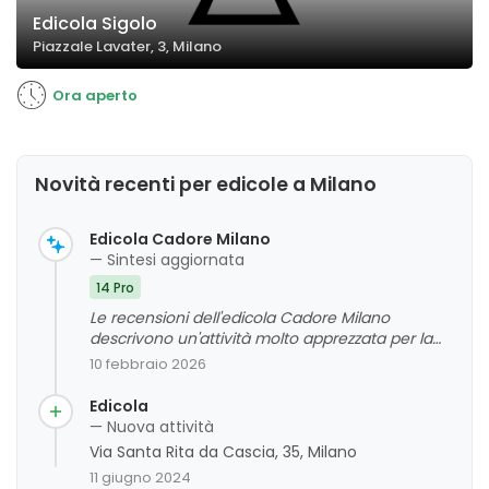
Edicola Sigolo
Piazzale Lavater, 3, Milano
Ora aperto
Novità recenti per edicole a Milano
Edicola Cadore Milano
— Sintesi aggiornata
14 Pro
Le recensioni dell'edicola Cadore Milano
descrivono un'attività molto apprezzata per la
sua varietà di pubblicazioni, l'atmosfera
10 febbraio 2026
gradevole e lo stile tradizionale. La clientela
evidenzia principalmente la cortesia, la
Edicola
professionalità e la disponibilità del personale, in
— Nuova attività
particolare del titolare Massimo, considerato
Via Santa Rita da Cascia, 35, Milano
una risorsa per il quartiere. Sono stati riscontrati
11 giugno 2024
pochi aspetti da migliorare, con alcuni