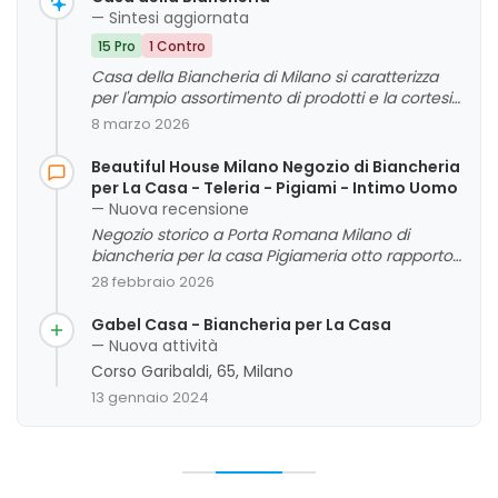
— Sintesi aggiornata
15 Pro
1 Contro
Casa della Biancheria di Milano si caratterizza
per l'ampio assortimento di prodotti e la cortesia
del personale. La gestione familiare e
8 marzo 2026
l'esperienza dei titolari contribuiscono a creare
un'atmosfera accogliente e di fiducia. Sebbene
Beautiful House Milano Negozio di Biancheria
alcuni commenti evidenzino un ambiente un po'
per La Casa - Teleria - Pigiami - Intimo Uomo
disordinato e un movimento interno difficile, la
— Nuova recensione
qualità dei prodotti e la disponibilità dello staff
Negozio storico a Porta Romana Milano di
sono generalmente molto apprezzate,
biancheria per la casa Pigiameria otto rapporto
rendendo il negozio un punto di riferimento per
qualità prezzo
28 febbraio 2026
la clientela alla ricerca di articoli per la casa.
Gabel Casa - Biancheria per La Casa
— Nuova attività
Corso Garibaldi, 65, Milano
13 gennaio 2024