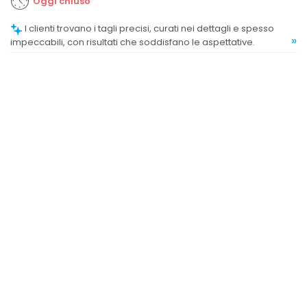
Oggi chiuso
I clienti trovano i tagli precisi, curati nei dettagli e spesso
»
impeccabili, con risultati che soddisfano le aspettative.