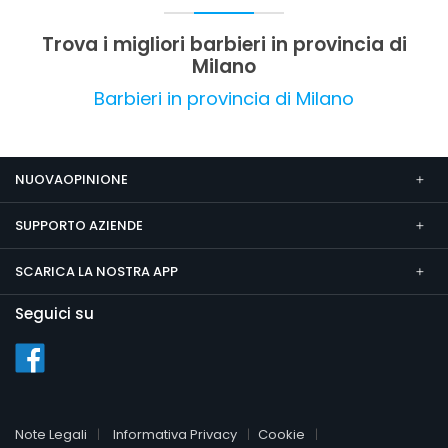
insoddisfazioni legate a risultati non perfetti, ma
nel complesso l'attività è considerata affidabile
Trova i migliori barbieri in provincia di
e di alto livello.
Milano
Barbieri in provincia di Milano
NUOVAOPINIONE
SUPPORTO AZIENDE
SCARICA LA NOSTRA APP
Seguici su
Note Legali
Informativa Privacy
Cookie