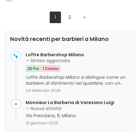
1
2
»
Novità recenti per barbieri a Milano
Loffre Barbershop Milano
— Sintesi aggiornata
20 Pro
1 Contro
Loffre Barbershop Milano si distingue come un
barbiere di riferimento nel quartiere, con un
ambiente accogliente, professionale e curato
24 febbraio 2026
nei dettagli. La clientela apprezza
particolarmente la competenza del personale,
Monsieur La Barberia di Varesano Luigi
in particolare di Cristian e Davide, e la possibilità
— Nuova attività
di prenotare facilmente tramite app. La qualità
Via Presolana, 8, Milano
dei tagli e dei servizi di cura della barba viene
13 gennaio 2025
generalmente giudicata molto positiva, così
come la pulizia e l'atmosfera del locale. Alcuni
feedback evidenziano occasionali