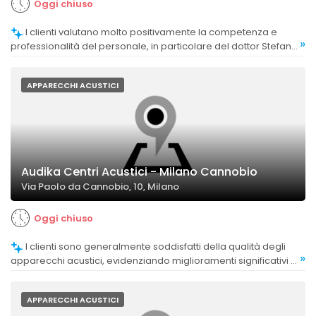
Oggi chiuso
I clienti valutano molto positivamente la competenza e
»
professionalità del personale, in particolare del dottor Stefano
Patti, che viene descritto come disponibile e preparato.
APPARECCHI ACUSTICI
Audika Centri Acustici - Milano Cannobio
Via Paolo da Cannobio, 10, Milano
Oggi chiuso
I clienti sono generalmente soddisfatti della qualità degli
»
apparecchi acustici, evidenziando miglioramenti significativi e
soddisfazione complessiva.
APPARECCHI ACUSTICI