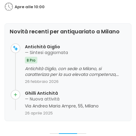
Apre alle 10:00
Novità recenti per antiquariato a Milano
Antichità Giglio
— Sintesi aggiornata
8 Pro
Antichità Giglio, con sede a Milano, si
caratterizza per la sua elevata competenza,
professionalità e cortesia nel settore
26 febbraio 2026
dell'antiquariato. I clienti apprezzano soprattutto
la rapidità delle risposte, la disponibilità e
Ghilli Antichità
l'attenzione dimostrata, anche attraverso
— Nuova attività
valutazioni online e consulenze personalizzate.
Via Andrea Maria Ampre, 55, Milano
La reputazione dell'attività si basa su un
26 aprile 2025
rapporto di fiducia e sulla competenza del
personale, che si distingue per gentilezza e
serietà. Non emergono aspetti critici significativi,
evidenziando un giudizio complessivo molto