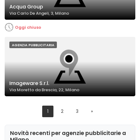
Acqua Group
Via Carlo De Angeli, 3, Milano
Oggi chiuso
AGENZIA PUBBLICITARIA
Imageware S.r.l.
Via Moretto da Brescia, 22, Milano
1
2
3
»
Novità recenti per agenzie pubblicitarie a
Milano