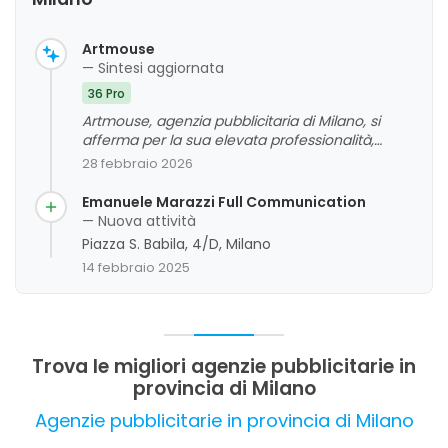
Artmouse
— Sintesi aggiornata
36 Pro
Artmouse, agenzia pubblicitaria di Milano, si
afferma per la sua elevata professionalità,
competenza e capacità di ascolto, che si
28 febbraio 2026
traducono in risultati di alta qualità e
soddisfazione dei clienti. La creatività, la
Emanuele Marazzi Full Communication
puntualità e l'attenzione ai dettagli sono aspetti
— Nuova attività
molto apprezzati, così come la disponibilità e
Piazza S. Babila, 4/D, Milano
l'efficienza del team. La valutazione complessiva
14 febbraio 2025
evidenzia un servizio affidabile e orientato
all'eccellenza, con un forte focus sulla
soddisfazione del cliente.
Trova le migliori agenzie pubblicitarie in
provincia di Milano
Agenzie pubblicitarie in provincia di Milano