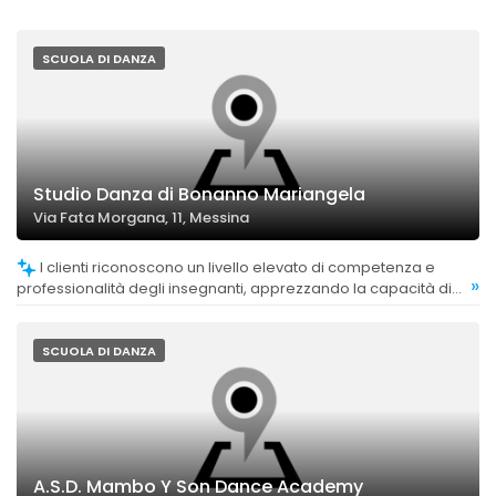
SCUOLA DI DANZA
Studio Danza di Bonanno Mariangela
Via Fata Morgana, 11, Messina
I clienti riconoscono un livello elevato di competenza e
»
professionalità degli insegnanti, apprezzando la capacità di
spiegare tecniche e trasmettere sicurezza.
SCUOLA DI DANZA
A.S.D. Mambo Y Son Dance Academy