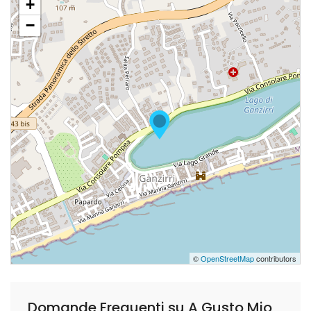
+
−
©
OpenStreetMap
contributors
Domande Frequenti su A Gusto Mio