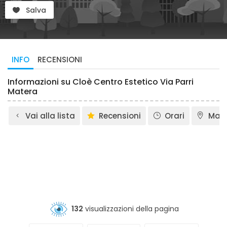
Salva
INFO
RECENSIONI
Informazioni su Cloè Centro Estetico Via Parri
Matera
Vai alla lista
Recensioni
Orari
Map
132
visualizzazioni della pagina