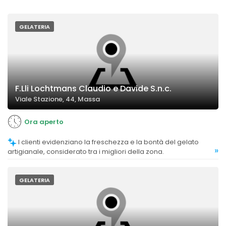
GELATERIA
F.Lli Lochtmans Claudio e Davide S.n.c.
Viale Stazione, 44, Massa
Ora aperto
I clienti evidenziano la freschezza e la bontà del gelato
»
artigianale, considerato tra i migliori della zona.
GELATERIA