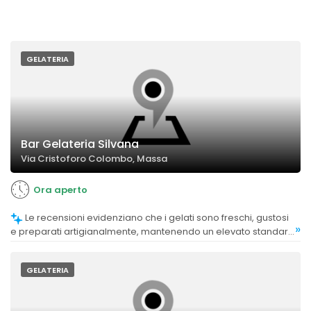
GELATERIA
Bar Gelateria Silvana
Via Cristoforo Colombo, Massa
Ora aperto
Le recensioni evidenziano che i gelati sono freschi, gustosi
»
e preparati artigianalmente, mantenendo un elevato standard
di freschezza.
GELATERIA