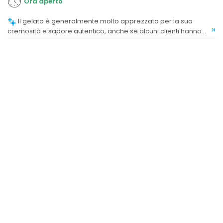
Ora aperto
Il gelato è generalmente molto apprezzato per la sua
»
cremosità e sapore autentico, anche se alcuni clienti hanno
notato che in alcune occasioni può risultare leggermente
sciolto.