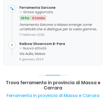
Ferramenta Sarcone
— Sintesi aggiornata
23 Pro
3 Contro
Ferramenta Sarcone a Massa emerge come
un'attività che si distingue per la vasta gamma
di prodotti e la competenza del personale. I
17 febbraio 2026
clienti apprezzano la cortesia, la disponibilità e la
professionalità dello staff, che si impegna a
Raibow Showroom B-Para
offrire un servizio efficiente e di qualità.
— Nuova attività
Sebbene alcuni commenti evidenzino prezzi
Via Aulla, Massa
leggermente sopra la media, la maggior parte
5 gennaio 2024
delle opinioni sottolinea l'ottimo rapporto
qualità-prezzo e la completezza
dell'assortimento, rendendo il negozio un punto
di riferimento affidabile per il bricolage e le
esigenze di casa.
Trova ferramenta in provincia di Massa e
Carrara
Ferramenta in provincia di Massa e Carrara