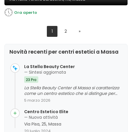
Ora aperto
1
2
»
Novità recenti per centri estetici a Massa
La Stella Beauty Center
— Sintesi aggiornata
23 Pro
La Stella Beauty Center di Massa si caratterizza
come un centro estetico che si distingue per
l'alta professionalità, l'attenzione all'igiene e
5 marzo 2026
l'ambiente accogliente. La clientela esprime un
giudizio complessivo molto positivo,
Centro Estetico Elite
evidenziando la competenza del personale, la
— Nuova attività
qualità dei trattamenti e la cura nei dettagli. La
Via Pisa, 25, Massa
costanza nel servizio e la capacità di far sentire i
20 luglio 2024