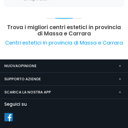
clienti come a casa rappresentano i principali
punti di forza, mentre non emergono criticità
significative. La valutazione complessiva
conferma la soddisfazione e la fiducia riposta
nel centro.
Trova i migliori centri estetici in provincia
di Massa e Carrara
Centri estetici in provincia di Massa e Carrara
NUOVAOPINIONE
SUPPORTO AZIENDE
SCARICA LA NOSTRA APP
Seguici su