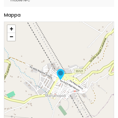
mobile NFC
Mappa
+
−