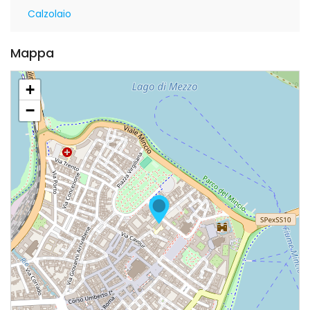
Calzolaio
Mappa
+
−