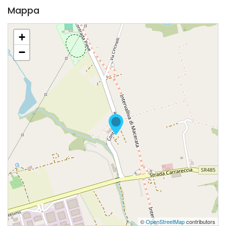
Mappa
+
−
©
OpenStreetMap
contributors