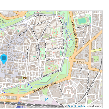
©
OpenStreetMap
contributors