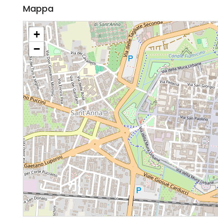
Mappa
+
−