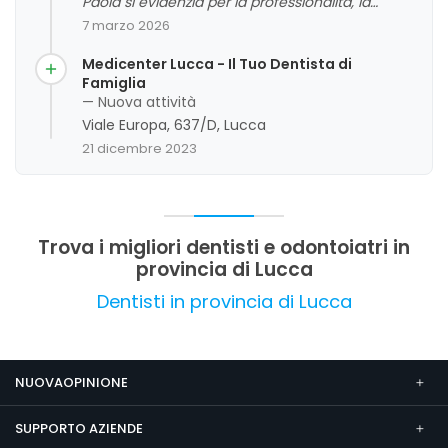
Paola si evidenzia per la professionalità, la
cortesia e l'attenzione al comfort dei clienti, che
7 marzo 2026
apprezzano la qualità dei servizi e l'ambiente
pulito e rilassante. La maggior parte delle
Medicenter Lucca - Il Tuo Dentista di
recensioni sottolinea risultati soddisfacenti,
Famiglia
come trattamenti senza dolore e risultati estetici
— Nuova attività
positivi. Si riscontrano anche commenti positivi
Viale Europa, 637/D, Lucca
sulla competenza dello staff e sulla gestione
21 dicembre 2023
efficace degli appuntamenti, contribuendo a un
giudizio complessivo molto favorevole.
Trova i migliori dentisti e odontoiatri in
provincia di Lucca
Dentisti in provincia di Lucca
NUOVAOPINIONE
SUPPORTO AZIENDE