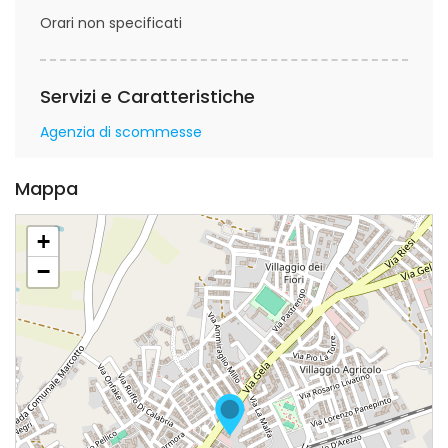
Orari non specificati
Servizi e Caratteristiche
Agenzia di scommesse
Mappa
+
−