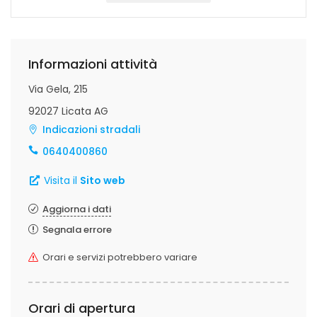
Informazioni attività
Via Gela, 215
92027 Licata AG
Indicazioni stradali
0640400860
Visita il
Sito web
Aggiorna i dati
Segnala errore
Orari e servizi potrebbero variare
Orari di apertura