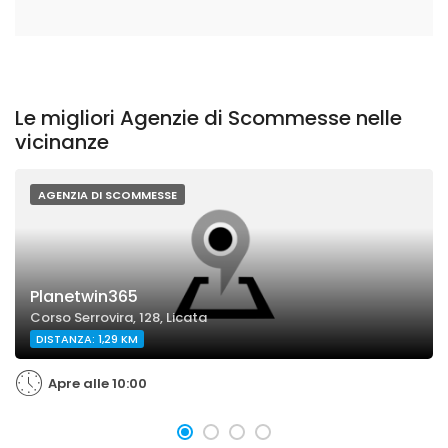
Le migliori Agenzie di Scommesse nelle
vicinanze
AGENZIA DI SCOMMESSE
Planetwin365
Corso Serrovira, 128, Licata
DISTANZA: 1,29 KM
Apre alle 10:00