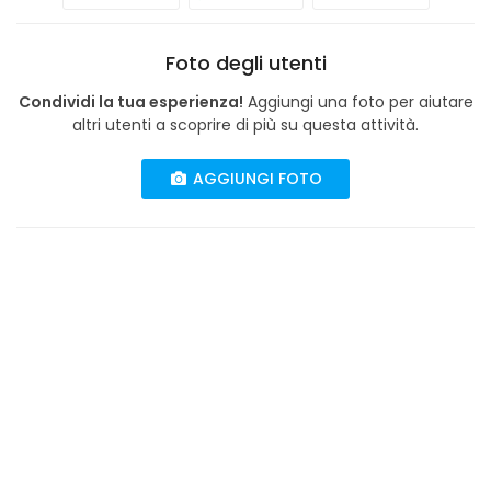
Foto degli utenti
Condividi la tua esperienza!
Aggiungi una foto per aiutare
altri utenti a scoprire di più su questa attività.
AGGIUNGI FOTO