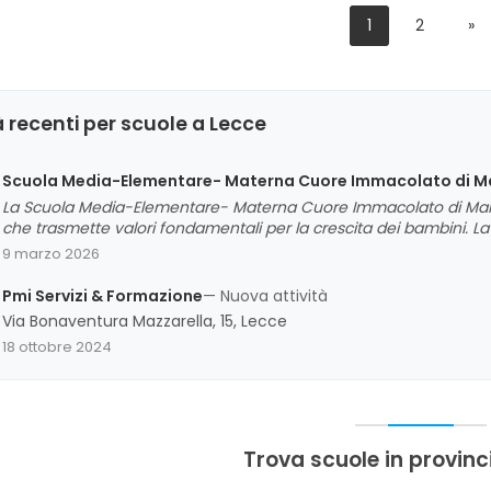
1
2
»
 recenti per scuole a Lecce
Scuola Media-Elementare- Materna Cuore Immacolato di M
La Scuola Media-Elementare- Materna Cuore Immacolato di Maria 
che trasmette valori fondamentali per la crescita dei bambini. La 
evidenziando qualità di insegnamento e cura degli ambienti. Si e
9 marzo 2026
soddisfazione e apprezzamento per l'offerta educativa e la cura 
Pmi Servizi & Formazione
— Nuova attività
Via Bonaventura Mazzarella, 15, Lecce
18 ottobre 2024
Trova scuole in provinc