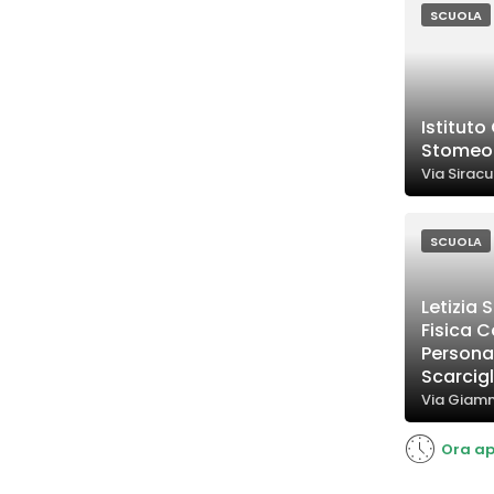
SCUOLA
Istitut
Stomeo
Via Siracu
SCUOLA
Letizia 
Fisica C
Persona
Scarcigl
Via Giamm
Ora ap