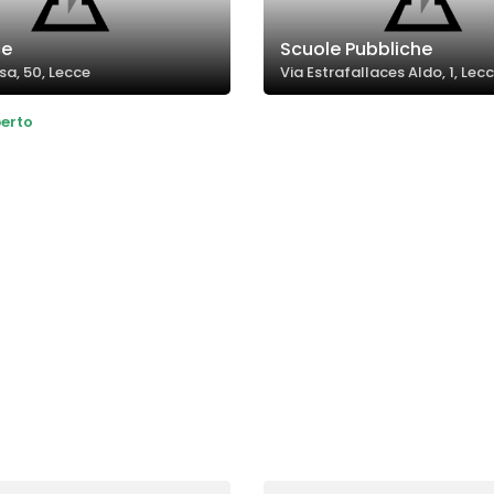
ce
Scuole Pubbliche
sa, 50, Lecce
Via Estrafallaces Aldo, 1, Lec
erto