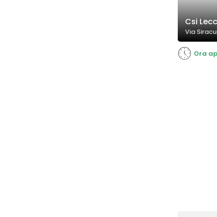
Csi Lec
Via Siracu
Ora ap