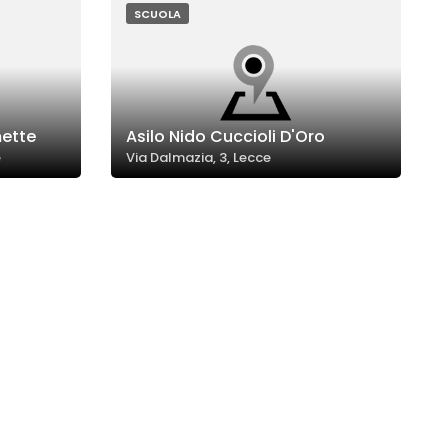
SCUOLA
mette
Asilo Nido Cuccioli D'Oro
e
Via Dalmazia, 3, Lecce