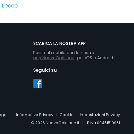
i Lecce
SCARICA LA NOSTRA APP
Passa al mobile con la nostra
app NuovaOpinione
per iOS e Android.
Seguici su
egali
Informativa Privacy
Cookie
Impostazioni Privacy
© 2026 NuovaOpinione.it
P.Iva 09451510961