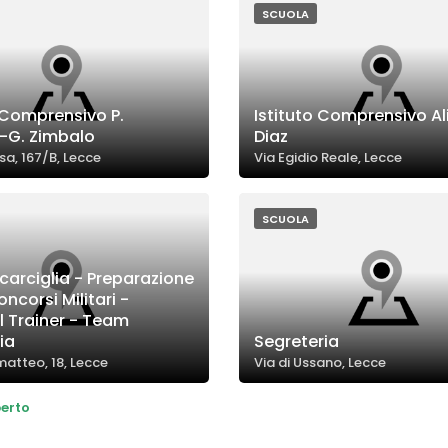
SCUOLA
o Comprensivo P.
Istituto Comprensivo Ali
-G. Zimbalo
Diaz
sa, 167/B, Lecce
Via Egidio Reale, Lecce
SCUOLA
Scarciglia - Preparazione
oncorsi Militari -
l Trainer - Team
ia
Segreteria
atteo, 18, Lecce
Via di Ussano, Lecce
erto