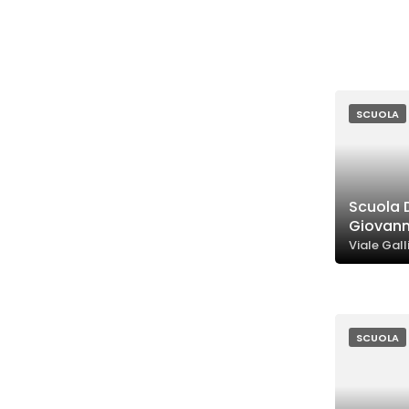
SCUOLA
Scuola D
Giovann
Viale Gall
SCUOLA