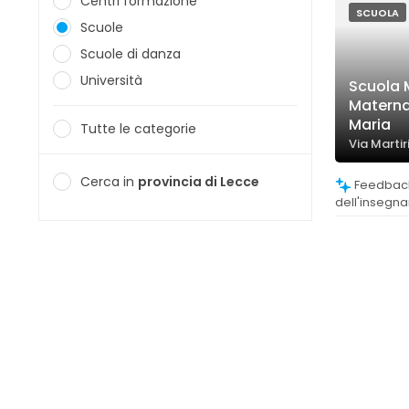
Centri formazione
SCUOLA
Scuole
Scuole di danza
Università
Scuola 
Materna
Maria
Tutte le categorie
Via Martir
Cerca in
provincia di Lecce
Feedback molto positivi sulla qualità
dell'insegn
scolastico, 
curato.