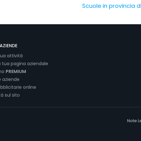
Scuole in provincia d
AZIENDE
tua attività
a tua pagina aziendale
ano
PREMIUM
e aziende
bblicitarie online
tà sul sito
Note L