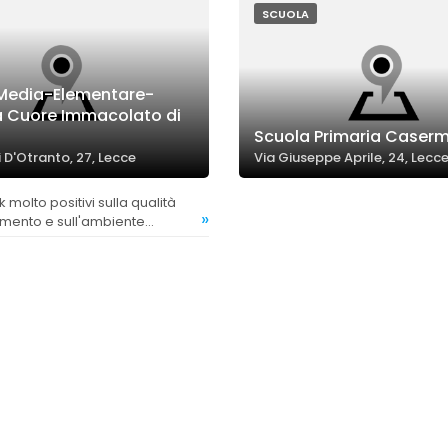
SCUOLA
Media-Elementare-
 Cuore Immacolato di
Scuola Primaria Caser
i D'Otranto, 27, Lecce
Via Giuseppe Aprile, 24, Lecc
»
amento e sull'ambiente
considerato eccellente e ben