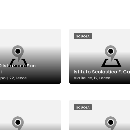
SCUOLA
'Istruzione San
i
Istituto Scolastico F. C
ipoli, 22, Lecce
Via Belice, 12, Lecce
SCUOLA