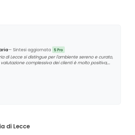
aria
— Sintesi aggiornata
5 Pro
di Lecce si distingue per l'ambiente sereno e curato,
valutazione complessiva dei clienti è molto positiva,
videnzia un giudizio complessivo di grande
del contesto scolastico.
ia di Lecce