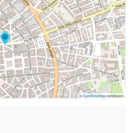
©
OpenStreetMap
contributors