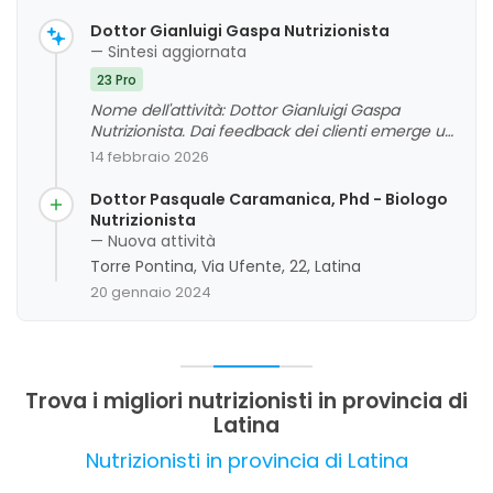
Dottor Gianluigi Gaspa Nutrizionista
— Sintesi aggiornata
23 Pro
Nome dell'attività: Dottor Gianluigi Gaspa
Nutrizionista. Dai feedback dei clienti emerge un
giudizio complessivo molto positivo,
14 febbraio 2026
evidenziando la grande competenza,
professionalità e capacità di ascolto del dottore.
Dottor Pasquale Caramanica, Phd - Biologo
I clienti apprezzano soprattutto l'empatia, il
Nutrizionista
supporto costante e la personalizzazione dei
— Nuova attività
piani alimentari, che contribuiscono a creare un
Torre Pontina, Via Ufente, 22, Latina
rapporto di fiducia e a ottenere risultati
20 gennaio 2024
soddisfacenti. Tra gli aspetti da migliorare non
sono emerse criticità significative, e l'esperienza
complessiva si configura come molto positiva.
Trova i migliori nutrizionisti in provincia di
Latina
Nutrizionisti in provincia di Latina