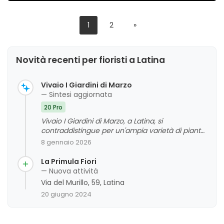
1
2
»
Novità recenti per fioristi a Latina
Vivaio I Giardini di Marzo
— Sintesi aggiornata
20 Pro
Vivaio I Giardini di Marzo, a Latina, si
contraddistingue per un'ampia varietà di piante,
fiori e materiali, accompagnata da un personale
8 gennaio 2026
altamente competente, gentile e disponibile. La
clientela apprezza soprattutto la qualità delle
La Primula Fiori
piante, la vasta scelta e l'attenzione alle
— Nuova attività
esigenze del cliente, che contribuiscono a
Via del Murillo, 59, Latina
un'esperienza di acquisto positiva. Le principali
20 giugno 2024
aree di miglioramento non emergono dai
commenti analizzati, che evidenziano un giudizio
complessivo molto favorevole, anche in termini