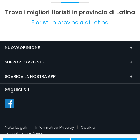
di rapporto qualità-prezzo. La reputazione del
vivaio si rafforza grazie alla professionalità e alla
Trova i migliori fioristi in provincia di Latina
cortesia del team, rendendolo un punto di
riferimento per appassionati e professionisti del
Fioristi in provincia di Latina
settore verde.
NUOVAOPINIONE
SUPPORTO AZIENDE
SCARICA LA NOSTRA APP
Seguici su
Note Legali
Informativa Privacy
Cookie
Impostazioni Privacy