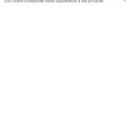
con clienti soddisfatti delle aspettative e dei prodotti
acquistati.