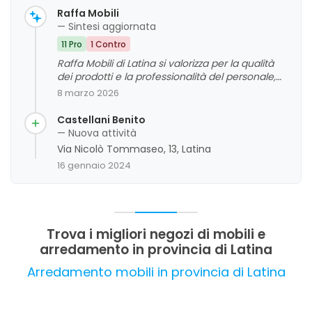
Raffa Mobili
— Sintesi aggiornata
11 Pro
1 Contro
Raffa Mobili di Latina si valorizza per la qualità
dei prodotti e la professionalità del personale,
che dimostra grande competenza e cortesia. I
8 marzo 2026
clienti apprezzano l'attenzione alle esigenze, la
disponibilità e la capacità di gestire anche
Castellani Benito
eventuali inconvenienti con attenzione e
— Nuova attività
pazienza. La valutazione complessiva è molto
Via Nicolò Tommaseo, 13, Latina
positiva, evidenziando un'attività di alto livello
16 gennaio 2024
nel settore dell'arredamento, con un forte
orientamento alla soddisfazione del cliente.
Trova i migliori negozi di mobili e
arredamento in provincia di Latina
Arredamento mobili in provincia di Latina