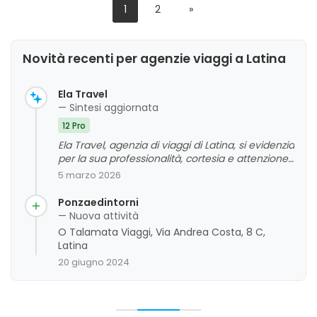
1
2
»
Novità recenti per agenzie viaggi a Latina
Ela Travel
— Sintesi aggiornata
12 Pro
Ela Travel, agenzia di viaggi di Latina, si evidenzia
per la sua professionalità, cortesia e attenzione
alle esigenze dei clienti. La clientela apprezza
5 marzo 2026
particolarmente l'atmosfera familiare, la
disponibilità e l'organizzazione impeccabile dei
Ponzaedintorni
viaggi, che contribuiscono a creare esperienze
— Nuova attività
memorabili e di grande soddisfazione. La
O Talamata Viaggi, Via Andrea Costa, 8 C,
capacità di assistere durante tutto il percorso e
Latina
di offrire un servizio cordiale e affidabile
20 giugno 2024
rappresentano i punti di forza dell'attività,
mentre non emergono criticità significative dai
feedback raccolti.