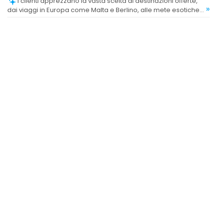
I clienti apprezzano la vasta scelta di destinazioni offerte,
»
dai viaggi in Europa come Malta e Berlino, alle mete esotiche
come Giappone, Maldive e Thailandia, evidenziando una
buona varietà di opzioni.