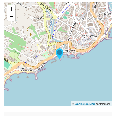
+
−
©
OpenStreetMap
contributors